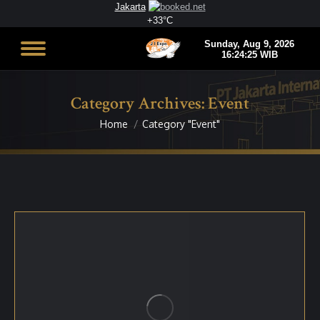
Jakarta
+
33°
C
Category Archives:
Event
Home
Category "Event"
You are here: