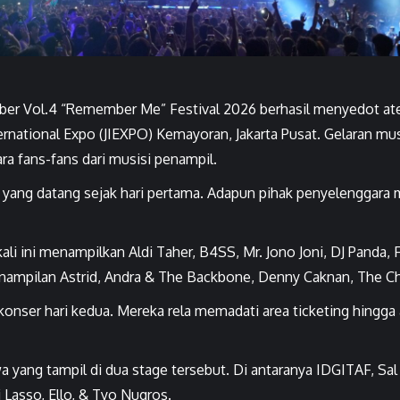
 Vol.4 “Remember Me” Festival 2026 berhasil menyedot atens
ernational Expo (JIEXPO) Kemayoran, Jakarta Pusat. Gelaran mus
a fans-fans dari musisi penampil.
n yang datang sejak hari pertama. Adapun pihak penyelenggara
li ini menampilkan Aldi Taher, B4SS, Mr. Jono Joni, DJ Panda,
ampilan Astrid, Andra & The Backbone, Denny Caknan, The Cha
nser hari kedua. Mereka rela memadati area ticketing hingga
 yang tampil di dua stage tersebut. Di antaranya IDGITAF, Sal P
i Lasso, Ello, & Tyo Nugros.