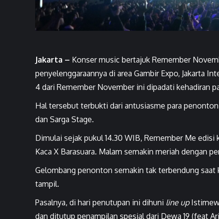
Jakarta –
Konser music bertajuk Remember November
penyelenggaraannya di area Gambir Expo, Jakarta Int
4 dari Remember November ini dipadati kehadiran par
Hal tersebut terbukti dari antusiasme para penonto
dan Sarga Stage.
Dimulai sejak pukul 14.30 WIB, Remember Me edisi ka
Kaca X Barasuara. Malam semakin meriah dengan pen
Gelombang penonton semakin tak terbendung saat ko
tampil.
Pasalnya, di hari penutupan ini dihuni
line up
Istimewa
dan ditutup penampilan spesial dari Dewa 19 (feat Ar