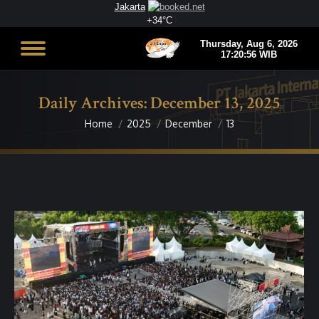
Jakarta
+
34°
C
Daily Archives:
December 13, 2025
Home
2025
December
13
You are here: