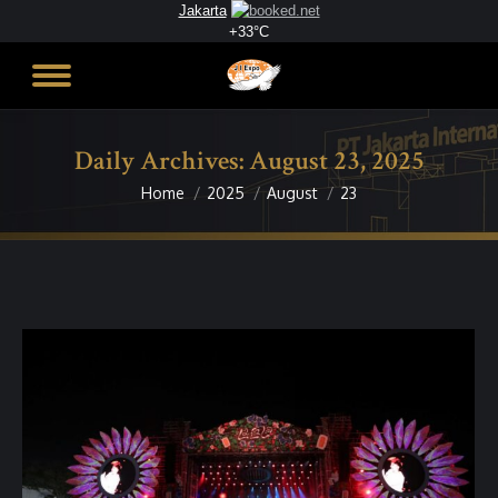
Jakarta
+
33°
C
Daily Archives:
August 23, 2025
Home
2025
August
23
You are here: