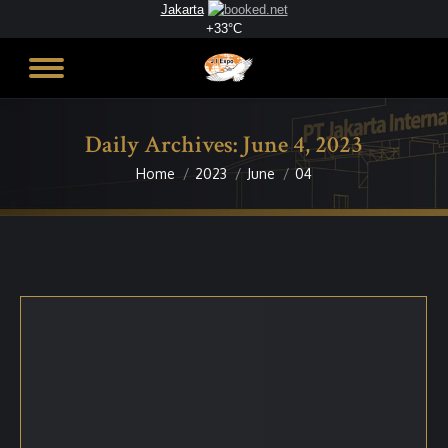
Jakarta
+
33°
C
Daily Archives:
June 4, 2023
Home
2023
June
04
You are here: