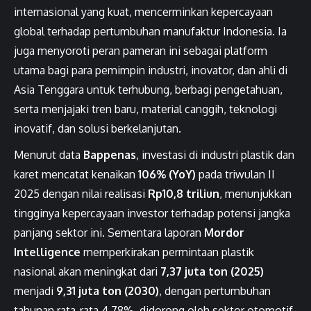
internasional yang kuat, mencerminkan kepercayaan
global terhadap pertumbuhan manufaktur Indonesia. Ia
juga menyoroti peran pameran ini sebagai platform
utama bagi para pemimpin industri, inovator, dan ahli di
Asia Tenggara untuk terhubung, berbagi pengetahuan,
serta menjajaki tren baru, material canggih, teknologi
inovatif, dan solusi berkelanjutan.
Menurut data
Bappenas
, investasi di industri plastik dan
karet mencatat kenaikan
106% (YoY)
pada triwulan II
2025 dengan nilai realisasi
Rp10,8 triliun
, menunjukkan
tingginya kepercayaan investor terhadap potensi jangka
panjang sektor ini. Sementara laporan
Mordor
Intelligence
memperkirakan permintaan plastik
nasional akan meningkat dari
7,37 juta ton (2025)
menjadi
9,31 juta ton (2030)
, dengan pertumbuhan
tahunan rata-rata 4,78%, didorong oleh sektor otomotif,