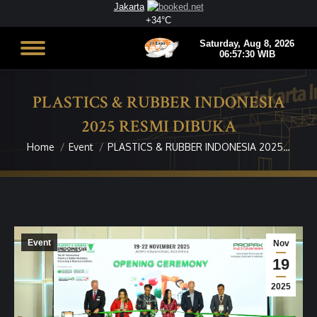
Jakarta
+
34°
C
PLASTICS & RUBBER INDONESIA
2025 RESMI DIBUKA
Home
Event
PLASTICS & RUBBER INDONESIA 2025…
You are here:
Event
Nov
19
2025