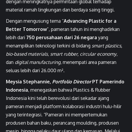
dengan meningkatnya permintaan global terhadap
material ramah lingkungan dan berdaya saing tinggi.
Dengan mengusung tema “
Advancing Plastic for a
Better Tomorrow
”, pameran tahun ini menghadirkan
lebih dari
750 perusahaan dari 26 negara
yang
menampilkan teknologi terkini di bidang
smart plastics,
bio-based materials
,
smart rubber, circular economy
,
dan
digital manufacturing
, menempati area pameran
seluas lebih dari 26.000 m².
Meysia Stephannie,
Portfolio Director
PT Pamerindo
Indonesia
, menegaskan bahwa Plastics & Rubber
Indonesia kini telah berevolusi dari sekadar ajang
pameran menjadi platform kolaborasi industri hulu-hilir
yang terintegrasi. “Pameran ini mempertemukan
produsen bahan baku, perancang moulding, produsen
mesin, hingga pelaku daur ulang dan kemasan. Melalui