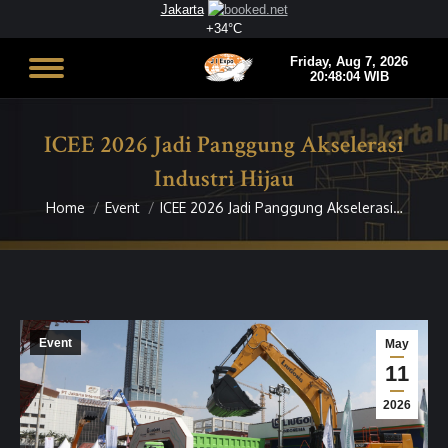
Jakarta
+
34°
C
ICEE 2026 Jadi Panggung Akselerasi
Industri Hijau
Home
Event
ICEE 2026 Jadi Panggung Akselerasi…
You are here:
Event
May
11
2026