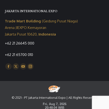
JAKARTA INTERNATIONAL EXPO
Trade Mart Building
(Gedung Pusat Niaga)
Arena JIEXPO Kemayoran
Jakarta Pusat 10620,
Indonesia
+62 21 26645 000
+62 21 65700 010
Find us on:
Facebook
X
YouTube
Instagram
page
page
page
page
opens
opens
opens
opens
in
in
in
in
new
new
new
new
© 2021 - PT Jakarta International Expo | All Rights Reserved
window
window
window
window