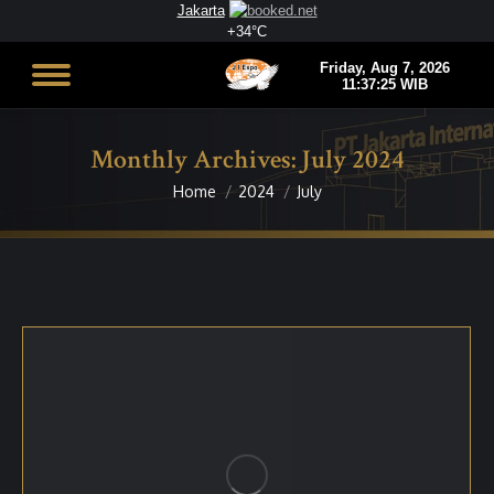
Jakarta
+
34°
C
Monthly Archives:
July 2024
Home
2024
July
You are here: