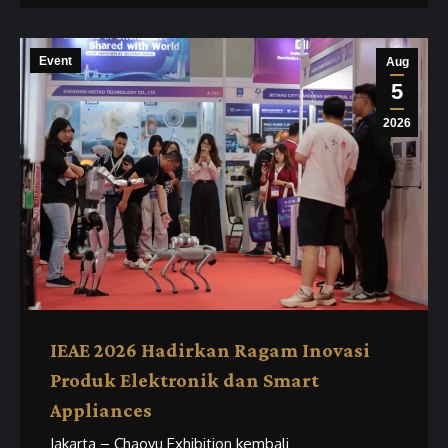
Event
Aug
5
2026
IEAE 2026 Hadirkan Ragam Inovasi
Produk Elektronik dan Smart
Appliances
Jakarta – Chaoyu Exhibition kembali