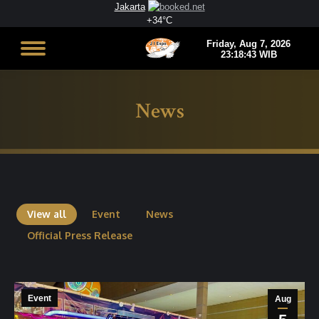
Jakarta
+
34°
C
News
You are here:
View all
Event
News
Official Press Release
Event
Aug